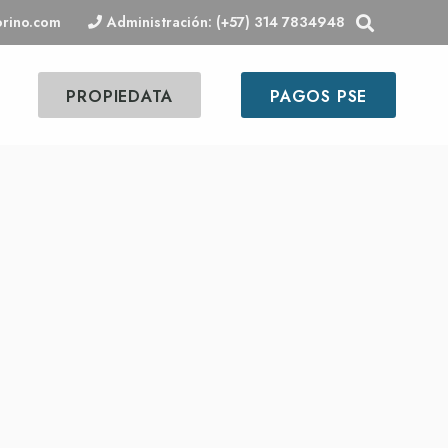
orino.com
Administración: (+57) 314 7834948
PROPIEDATA
PAGOS PSE