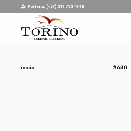
Portería: (+57) 314 7834948
Home
inicio
#680