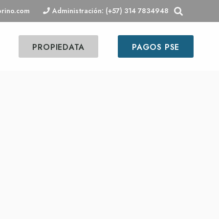
orino.com
Administración: (+57) 314 7834948
PROPIEDATA
PAGOS PSE