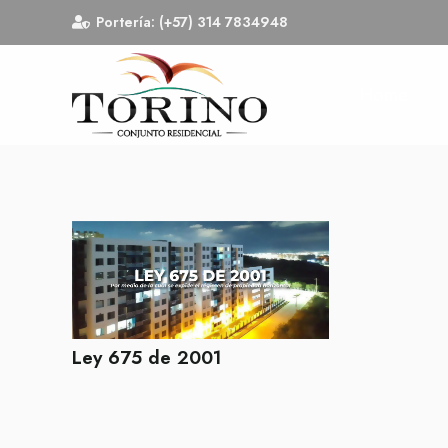
Portería: (+57) 314 7834948
Home
Ley 675 de 2001