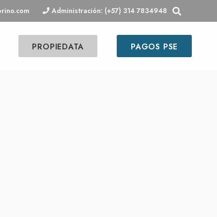
orino.com
Administración: (+57) 314 7834948
PROPIEDATA
PAGOS PSE